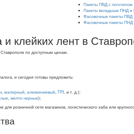
Пакеты ПВД с логотипом
Пакеты вкладыши ПНД и
Фасовочные пакеты ПВД
Фасовочные пакеты ПНД
 и клейких лент в Ставро
 Ставрополе по доступным ценам.
алога, и сегодня готовы предложить:
;
ч
,
малярный
,
алюминиевый
,
TPL
и т. д.);
елые
,
желто-черные
);
 для розничной сети магазинов, логистического хаба или крупно
тва